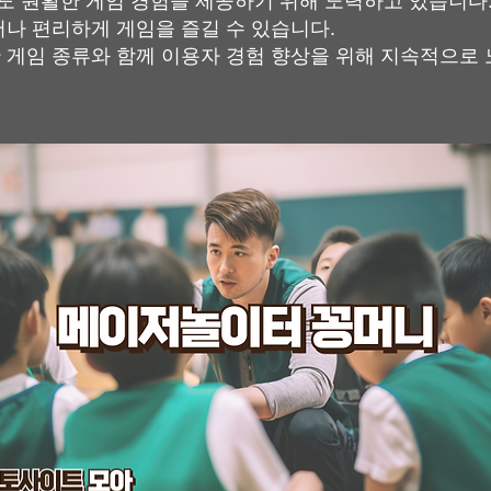
 원활한 게임 경험을 제공하기 위해 노력하고 있습니다
나 편리하게 게임을 즐길 수 있습니다.
 게임 종류와 함께 이용자 경험 향상을 위해 지속적으로 