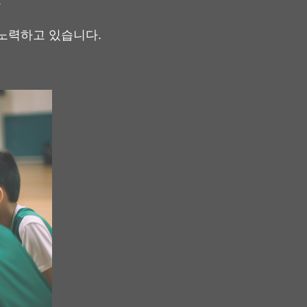
.
노력하고 있습니다.