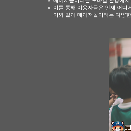
메이저놀이터는 모바일 환경에서도
이를 통해 이용자들은 언제 어디서
이와 같이 메이저놀이터는 다양한