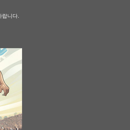
바랍니다.