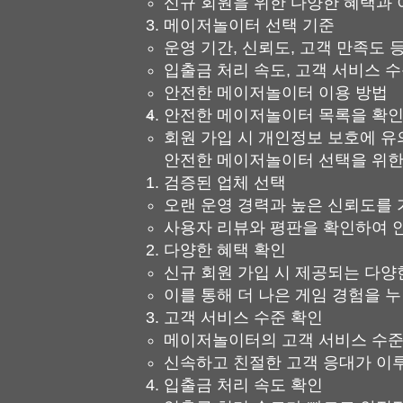
신규 회원을 위한 다양한 혜택과
메이저놀이터 선택 기준
운영 기간, 신뢰도, 고객 만족도
입출금 처리 속도, 고객 서비스 
안전한 메이저놀이터 이용 방법
안전한 메이저놀이터 목록을 확인하
회원 가입 시 개인정보 보호에 유
안전한 메이저놀이터 선택을 위한
검증된 업체 선택
오랜 운영 경력과 높은 신뢰도를
사용자 리뷰와 평판을 확인하여 
다양한 혜택 확인
신규 회원 가입 시 제공되는 다양
이를 통해 더 나은 게임 경험을 누
고객 서비스 수준 확인
메이저놀이터의 고객 서비스 수준
신속하고 친절한 고객 응대가 이
입출금 처리 속도 확인