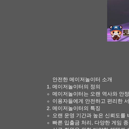
안전한 메이저놀이터 소개
메이저놀이터의 정의
메이저놀이터는 오랜 역사와 안정
이용자들에게 안전하고 편리한 서
메이저놀이터의 특징
오랜 운영 기간과 높은 신뢰도를
빠른 입출금 처리, 다양한 게임 종