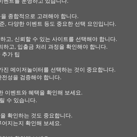
 이벤트를 운영하고 있습니다.
 등을 종합적으로 고려해야 합니다.
수준, 다양한 이벤트 등도 중요한 선택 요인입니다.
고, 신뢰할 수 있는 사이트를 선택해야 합니다.
의하고, 입출금 처리 과정을 확인해야 합니다.
 추가 팁
 가진 메이저놀이터를 선택하는 것이 중요합니다.
안전성을 검증해야 합니다.
한 이벤트와 혜택을 확인해 보세요.
릴 수 있습니다.
을 확인하는 것도 중요합니다.
루어지는지 확인해 보세요.