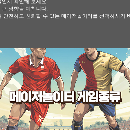
적인지 확인해 보세요.
 큰 영향을 미칩니다.
여 안전하고 신뢰할 수 있는 메이저놀이터를 선택하시기 