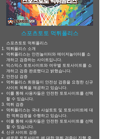
스포츠토토 먹튀폴리스
스포츠토토 먹튀폴리스
먹튀폴리스 소개
먹튀폴리스는 안전놀이터와 메이저놀이터를 소
개하고 검증하는 사이트입니다.
믹스믹스 토토사이트와 여우별 토토사이트를 소
개하고 검증 완료했다고 밝혔습니다.
안전성 검증
먹튀폴리스 회원들이 안전성 검증을 요청한 신규
사이트 목록을 제공하고 있습니다.
이를 통해 사용자들은 안전한 토토사이트를 선택
할 수 있습니다.
먹튀 검증
먹튀폴리스는 국내 사설토토 및 토토사이트에 대
한 먹튀검증을 수행하고 있습니다.
이를 통해 사용자들은 안전한 토토사이트를 선택
할 수 있습니다.
신규 사이트 검증
새로운 토토사이트 에 대한 먹튀 검증이 진행 중