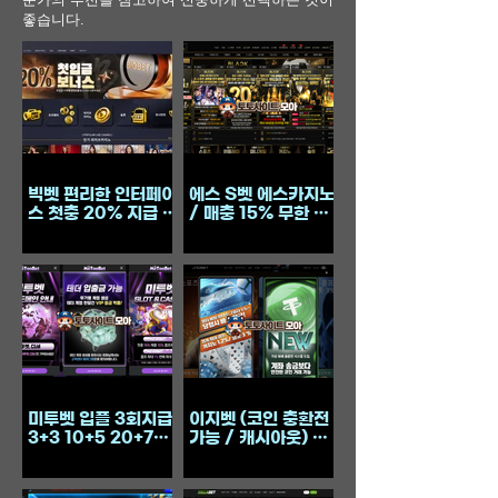
좋습니다.
빅벳 편리한 인터페이
에스 S벳 에스카지노
스 첫충 20% 지급 캐
/ 매충 15% 무한 지
시아웃 기능 카지노,
급 / 출금 지연 시 2
슬롯2% 콤프 5% 매
배 보상!!! / 테더 수
일 페이백 ▷토토사이
수료 무한 지원 / 첫
트모아 보증놀이터
입금 시 50만 원 쿠폰
지급 / 입플 3+2
5+3 10+5 ~
200+70 ▷토토사이
트모아 보증놀이터
미투벳 입플 3회지급
이지벳 (코인 충환전
3+3 10+5 20+7
가능 / 캐시아웃) 스
50+15 100+30 매
포츠 멀티 보너스 5%
일 슬롯 스포츠15%
최대 당첨금 무제한
콤프4% 무기명 테더
카지노1.2% 슬롯3%