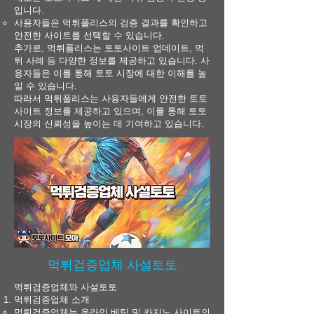
입니다.
사용자들은 먹튀폴리스의 검증 결과를 확인하고
안전한 사이트를 선택할 수 있습니다.
추가로, 먹튀폴리스는 토토사이트 업데이트, 먹
튀 사례 등 다양한 정보를 제공하고 있습니다. 사
용자들은 이를 통해 토토 시장에 대한 이해를 높
일 수 있습니다.
따라서 먹튀폴리스는 사용자들에게 안전한 토토
사이트 정보를 제공하고 있으며, 이를 통해 토토
시장의 신뢰성을 높이는 데 기여하고 있습니다.
먹튀검증업체 사설토토
먹튀검증업체와 사설토토
먹튀검증업체 소개
먹튀검증업체는 온라인 베팅 및 카지노 사이트의