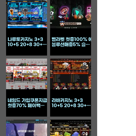
입금 가능 ▷토토사이
콤프 ▷토토사이트모
트모아 보증놀이터
아 보증놀이터
나루토카지노 3+3
벨라벳 첫충100% 에
10+5 20+8 30+12
볼루션매충5% 슬롯
50+20 100+40 가
페이백10% 에볼루션
입첫충 70% 무제한
콤프0.5% 매주5%
콤프 이벤트 베팅 시
스포츠 캐시백 (캐시
즉시 지급되는 무제한
아웃가능) ▷토토사
콤프 ▷토토사이트모
이트모아 보증놀이터
아 보증놀이터
네임드 가입쿠폰지급
라바카지노 3+3
첫충70% 페이백
10+5 20+8 30+12
10% 콤프4% 3+3
50+20 100+40
10+5 20+8 30+12
200+80 첫충70%
50+20 100+40 ▷
카지노1.2% 슬롯4%
토토사이트모아 보증
당일페이백10% ▷토
놀이터
토사이트모아 보증놀