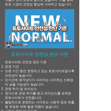
토토 시장의 건전성 향상에 기여하고 있습니다.
​토토사이트 안전성 판단 기준
토토사이트 안전성 판단 기준
운영 기간
오랜 기간 동안 운영되고 있는 토토사이트일수록
안전성이 높습니다.
단기간에 생겨났다가 사라지는 사이트는 신뢰성
이 낮을 가능성이 높습니다.
운영 허가 및 라이선스
정식으로 운영 허가를 받고 라이선스를 보유한
토토사이트가 안전합니다.
불법적으로 운영되는 사이트는 사용자 정보 유출
및 부당한 피해 발생 위험이 높습니다.