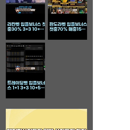
이터
라칸벳 입플보너스 첫
판도라벳 입플보너스
충30% 3+3 10+5
첫충70% 매충15%
20+7 30+10
5+3 10+5 50+20
50+15 100+30
100+35 200+70
200+60 실시간페
모든은행 가입가능 카
이백 5% 베팅제재없
지노1.2% 슬롯4%
음 ▷토토사이트모아
▷토토사이트모아 보
보증놀이터
증놀이터
트레이딩벳 입플보너
스 1+1 3+3 10+5
30+10 50+15
100+30 200+60
가입첫충 30% ▷토
토사이트모아 보증놀
이터