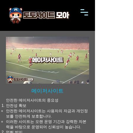
메이저사이트
안전한 메이저사이트의 중요성
안전성 확보
안전한 메이저사이트는 사용자의 자금과 개인정
보를 안전하게 보호합니다.
이러한 사이트는 오랜 운영 기간과 강력한 자본
력을 바탕으로 운영되어 신뢰성이 높습니다.
먹튀 방지